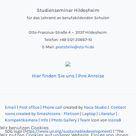
Studienseminar Hildesheim
für das Lehramt an berufsbildenden Schulen
Otto-Franzius-Straße 4 • 31137 Hildesheim
Telefon: +49 5121 20667-10
E-Mail:
poststelle@sts-hi.de
Hier finden Sie uns | Ihre Anreise
Email
|
Post office
|
Phone call
created by
Haca Studio
|
Contact
icons created by Smashicons - Flaticon
|
Laptop
|
Literatur
|
Kompaktkamera
|
Info
|
Photo Gallery
|
Team
Icon von
Icons8
Wir benutzen Cookies
SDG logo (
https://www.un.org/sustainabledevelopment)
| “The
Wir nutzen Cookies auf unserer Website. Einige von ihnen