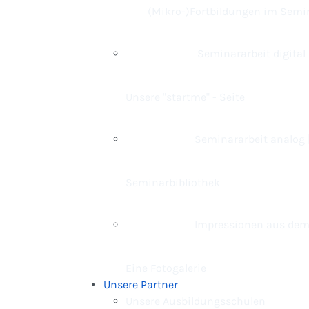
(Mikro-)Fortbildungen im Semi
Seminararbeit digital 
Unsere "startme" - Seite
Seminararbeit analog 
Seminarbibliothek
Impressionen aus dem
Eine Fotogalerie
Unsere Partner
Unsere Ausbildungsschulen