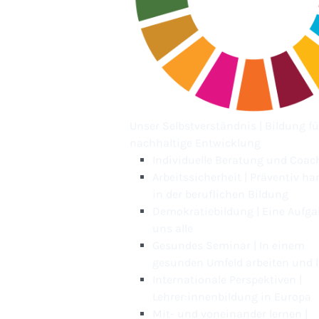
Unser Selbstverständnis | Bildung fü
nachhaltige Entwicklung
Individuelle Beratung und Coac
Arbeitssicherheit | Präventiv ha
in der beruflichen Bildung
Demokratiebildung | Eine Aufga
uns alle
Gesundes Seminar | In einem
gesunden Umfeld arbeiten und 
Internationale Perspektiven |
Lehrer:innenbildung in Europa
Mit- und voneinander lernen |