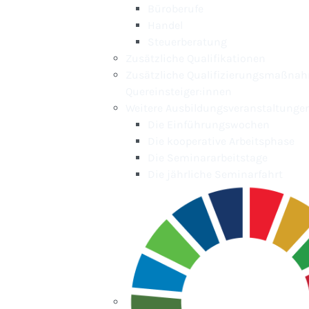
Büroberufe
Handel
Steuerberatung
Zusätzliche Qualifikationen
Zusätzliche Qualifizierungsmaßnah
Quereinsteiger:innen
Weitere Ausbildungsveranstaltunge
Die Einführungswochen
Die kooperative Arbeitsphase
Die Seminararbeitstage
Die jährliche Seminarfahrt