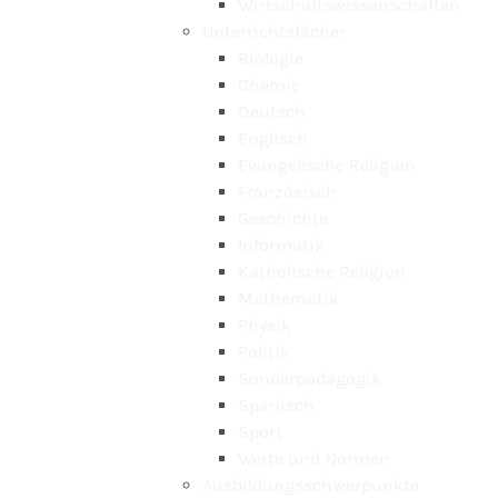
Wirtschaftswissenschaften
Unterrichtsfächer
Biologie
Chemie
Deutsch
Englisch
Evangelische Religion
Französisch
Geschichte
Informatik
Katholische Religion
Mathematik
Physik
Politik
Sonderpädagogik
Spanisch
Sport
Werte und Normen
Ausbildungsschwerpunkte