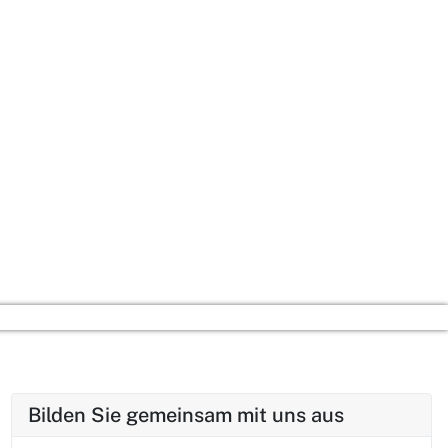
berufsbildenden Schulen.
sönlicher Potenziale.
reflektierten Haltung.
chen Selbstkonzeptes.
alislierungsprozess.
phäre miteinander.
sheim!
Bilden Sie gemeinsam mit uns aus