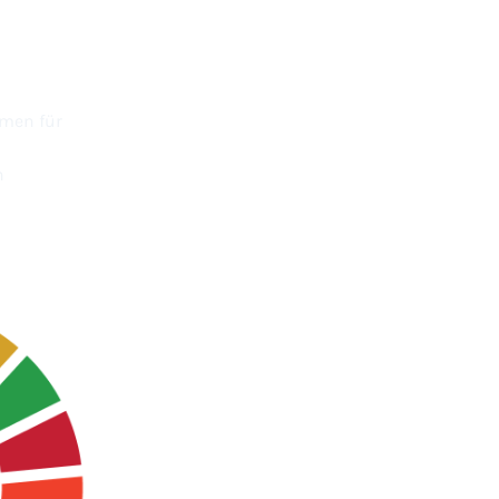
men für
n