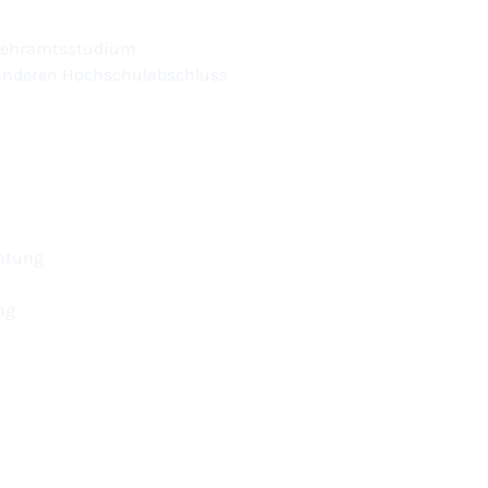
 Lehramtsstudium
 anderen Hochschulabschluss
chtung
ng