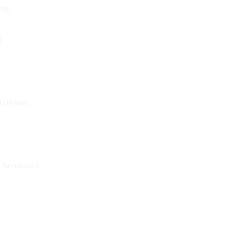
nar
|
| Unsere
 Seminar |