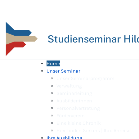
Studienseminar Hil
Home
Unser Seminar
Unser Seminarprogramm
Verwaltung
Seminarleitung
Ausbilder:innen
Personalvertretung
Förderverein
Eine kleine Chronik
Hier finden Sie uns | Ihre Anreise
Ihre Ausbildung