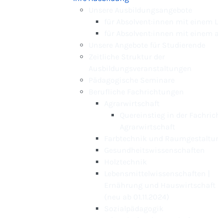
Unsere Ausbildungsangebote
für Absolvent:innen mit einem
für Absolvent:innen mit einem
Unsere Angebote für Studierende
Zeitliche Struktur der
Ausbildungsveranstaltungen
Pädagogische Seminare
Berufliche Fachrichtungen
Agrarwirtschaft
Quereinstieg in der Fachri
Agrarwirtschaft
Farbtechnik und Raumgestaltu
Gesundheitswissenschaften
Holztechnik
Lebensmittelwissenschaften |
Ernährung und Hauswirtschaft
(neu ab 01.11.2024)
Sozialpädagogik