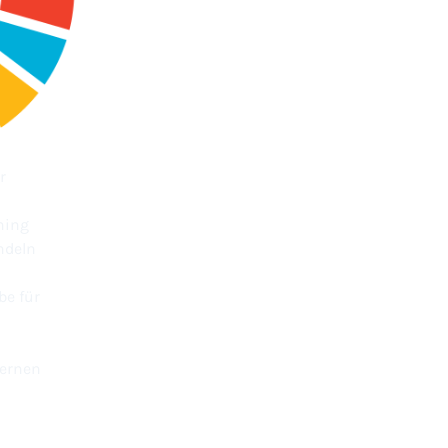
r
hing
ndeln
be für
lernen