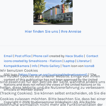
Hier finden Sie uns | Ihre Anreise
Email
|
Post office
|
Phone call
created by
Haca Studio
|
Contact
icons created by Smashicons - Flaticon
|
Laptop
|
Literatur
|
Kompaktkamera
|
Info
|
Photo Gallery
|
Team
Icon von
Icons8
Wir benutzen Cookies
SDG logo (
https://www.un.org/sustainabledevelopment)
| “The
Wir nutzen Cookies auf unserer Website. Einige von ihnen
content of this publication has not been approved by the United
sind essenziell für den Betrieb der Seite, während andere uns
Nations and does not reflect the views of the United Nations or its
helfen, diese Website und die Nutzererfahrung zu verbessern
officials or Member States”
(Tracking Cookies). Sie können selbst entscheiden, ob Sie die
Cookies zulassen möchten. Bitte beachten Sie, dass bei einer
Copyright © 2026 Studienseminar Hildesheim LbS. Alle Rechte
Ablehnung womöglich nicht mehr alle Funktionalitäten der