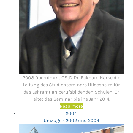
2008 übernimmt OStD Dr. Eckhard Härke die
Leitung des Studienseminars Hildesheim für
das Lehramt an berufsbildenden Schulen. Er
leitet das Seminar bis ins Jahr 2014.
Read more
2004
Umzüge - 2002 und 2004