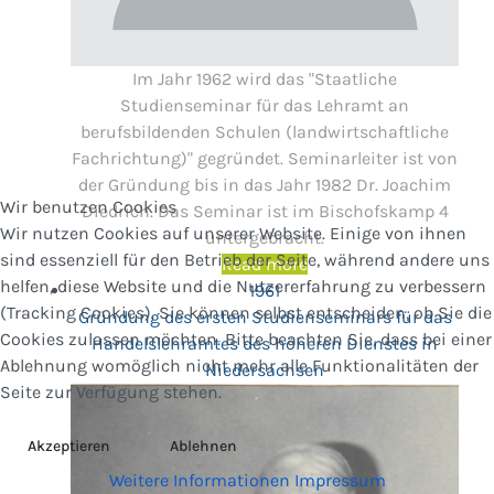
Im Jahr 1962 wird das "Staatliche
Studienseminar für das Lehramt an
berufsbildenden Schulen (landwirtschaftliche
Fachrichtung)" gegründet. Seminarleiter ist von
der Gründung bis in das Jahr 1982 Dr. Joachim
Wir benutzen Cookies
Diedrich. Das Seminar ist im Bischofskamp 4
Wir nutzen Cookies auf unserer Website. Einige von ihnen
untergebracht.
sind essenziell für den Betrieb der Seite, während andere uns
Read more
helfen, diese Website und die Nutzererfahrung zu verbessern
1961
(Tracking Cookies). Sie können selbst entscheiden, ob Sie die
Gründung des ersten Studienseminars für das
Cookies zulassen möchten. Bitte beachten Sie, dass bei einer
Handelslehramtes des höheren Dienstes in
Ablehnung womöglich nicht mehr alle Funktionalitäten der
Niedersachsen
Seite zur Verfügung stehen.
Akzeptieren
Ablehnen
Weitere Informationen
Impressum