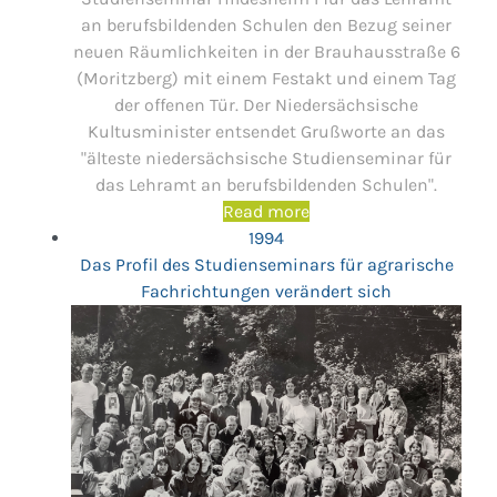
an berufsbildenden Schulen den Bezug seiner
neuen Räumlichkeiten in der Brauhausstraße 6
(Moritzberg) mit einem Festakt und einem Tag
der offenen Tür. Der Niedersächsische
Kultusminister entsendet Grußworte an das
"älteste niedersächsische Studienseminar für
das Lehramt an berufsbildenden Schulen".
Read more
1994
Das Profil des Studienseminars für agrarische
Fachrichtungen verändert sich