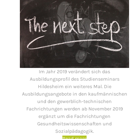
Im Jahr 2019 verändert sich das
Ausbildungsprofil des Studienseminars
Hildesheim ein weiteres Mal. Die
Ausbildungsangebote in den kaufmännischen
und den gewerblich-technischen
Fachrichtungen werden ab November 2019
ergänzt um die Fachrichtungen
Gesundheitswissenschaften und
Sozialpädagogik.
Read more