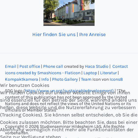
Hier finden Sie uns | Ihre Anreise
Email
|
Post office
|
Phone call
created by
Haca Studio
|
Contact
icons created by Smashicons - Flaticon
|
Laptop
|
Literatur
|
Kompaktkamera
|
Info
|
Photo Gallery
|
Team
Icon von
Icons8
Wir benutzen Cookies
SDG logo (
https://www.un.org/sustainabledevelopment)
| “The
Wir nutzen Cookies auf unserer Website. Einige von ihnen
content of this publication has not been approved by the United
sind essenziell für den Betrieb der Seite, während andere uns
Nations and does not reflect the views of the United Nations or its
helfen, diese Website und die Nutzererfahrung zu verbessern
officials or Member States”
(Tracking Cookies). Sie können selbst entscheiden, ob Sie die
Cookies zulassen möchten. Bitte beachten Sie, dass bei einer
Copyright © 2026 Studienseminar Hildesheim LbS. Alle Rechte
Ablehnung womöglich nicht mehr alle Funktionalitäten der
vorbehalten.
Seite zur Verfügung stehen.