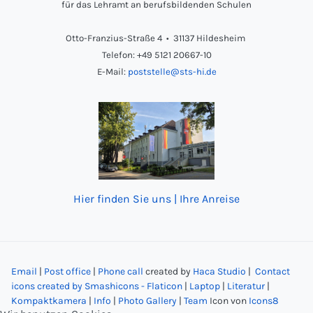
für das Lehramt an berufsbildenden Schulen
Otto-Franzius-Straße 4 • 31137 Hildesheim
Telefon: +49 5121 20667-10
E-Mail:
poststelle@sts-hi.de
Hier finden Sie uns | Ihre Anreise
Email
|
Post office
|
Phone call
created by
Haca Studio
|
Contact
icons created by Smashicons - Flaticon
|
Laptop
|
Literatur
|
Kompaktkamera
|
Info
|
Photo Gallery
|
Team
Icon von
Icons8