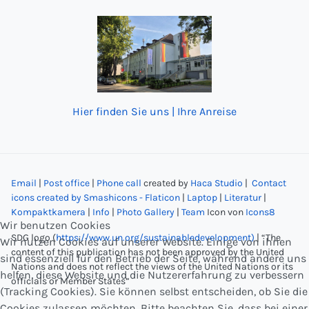
Hier finden Sie uns | Ihre Anreise
Email
|
Post office
|
Phone call
created by
Haca Studio
|
Contact
icons created by Smashicons - Flaticon
|
Laptop
|
Literatur
|
Kompaktkamera
|
Info
|
Photo Gallery
|
Team
Icon von
Icons8
Wir benutzen Cookies
SDG logo (
https://www.un.org/sustainabledevelopment)
| “The
Wir nutzen Cookies auf unserer Website. Einige von ihnen
content of this publication has not been approved by the United
sind essenziell für den Betrieb der Seite, während andere uns
Nations and does not reflect the views of the United Nations or its
helfen, diese Website und die Nutzererfahrung zu verbessern
officials or Member States”
(Tracking Cookies). Sie können selbst entscheiden, ob Sie die
Cookies zulassen möchten. Bitte beachten Sie, dass bei einer