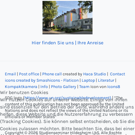
Hier finden Sie uns | Ihre Anreise
Email
|
Post office
|
Phone call
created by
Haca Studio
|
Contact
icons created by Smashicons - Flaticon
|
Laptop
|
Literatur
|
Kompaktkamera
|
Info
|
Photo Gallery
|
Team
Icon von
Icons8
Wir benutzen Cookies
SDG logo (
https://www.un.org/sustainabledevelopment)
| “The
Wir nutzen Cookies auf unserer Website. Einige von ihnen
content of this publication has not been approved by the United
sind essenziell für den Betrieb der Seite, während andere uns
Nations and does not reflect the views of the United Nations or its
helfen, diese Website und die Nutzererfahrung zu verbessern
officials or Member States”
(Tracking Cookies). Sie können selbst entscheiden, ob Sie die
Cookies zulassen möchten. Bitte beachten Sie, dass bei einer
Copyright © 2026 Studienseminar Hildesheim LbS. Alle Rechte