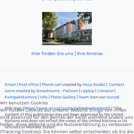
Hier finden Sie uns | Ihre Anreise
Email
|
Post office
|
Phone call
created by
Haca Studio
|
Contact
icons created by Smashicons - Flaticon
|
Laptop
|
Literatur
|
Kompaktkamera
|
Info
|
Photo Gallery
|
Team
Icon von
Icons8
Wir benutzen Cookies
SDG logo (
https://www.un.org/sustainabledevelopment)
| “The
Wir nutzen Cookies auf unserer Website. Einige von ihnen
content of this publication has not been approved by the United
sind essenziell für den Betrieb der Seite, während andere uns
Nations and does not reflect the views of the United Nations or its
helfen, diese Website und die Nutzererfahrung zu verbessern
officials or Member States”
(Tracking Cookies). Sie können selbst entscheiden, ob Sie die