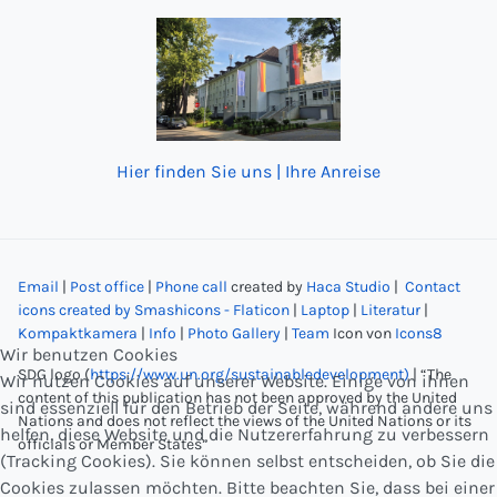
Hier finden Sie uns | Ihre Anreise
Email
|
Post office
|
Phone call
created by
Haca Studio
|
Contact
icons created by Smashicons - Flaticon
|
Laptop
|
Literatur
|
Kompaktkamera
|
Info
|
Photo Gallery
|
Team
Icon von
Icons8
Wir benutzen Cookies
SDG logo (
https://www.un.org/sustainabledevelopment)
| “The
Wir nutzen Cookies auf unserer Website. Einige von ihnen
content of this publication has not been approved by the United
sind essenziell für den Betrieb der Seite, während andere uns
Nations and does not reflect the views of the United Nations or its
helfen, diese Website und die Nutzererfahrung zu verbessern
officials or Member States”
(Tracking Cookies). Sie können selbst entscheiden, ob Sie die
Cookies zulassen möchten. Bitte beachten Sie, dass bei einer